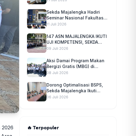
Peningkatan Pelayanan
Sekda Majalengka Hadiri
Seminar Nasional Fakultas
Teknik Unma, Dorong Sinergi
11 Juli 2026
Pengembangan SDM dan
Inovasi
147 ASN MAJALENGKA IKUTI
UJI KOMPETENSI, SEKDA
TEGASKAN PENGISIAN
09 Juli 2026
JABATAN BERBASIS SISTEM
MERIT
Aksi Damai Program Makan
Bergizi Gratis (MBG) di
Majalengka Berlangsung
08 Juli 2026
Tertib, Aspirasi Masyarakat
Disambut Pemkab
Dorong Optimalisasi BSPS,
Sekda Majalengka Ikuti
Rakor dan Evaluasi
06 Juli 2026
Keuangan se-Jawa Barat
n 2026
🔥 Terpopuler