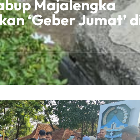
abup Majalengka
an ‘Geber Jumat’ d
a