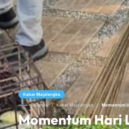
Kabar Majalengka
Beranda
/
Kabar Majalengka
/
Momentum Har
Momentum Hari 