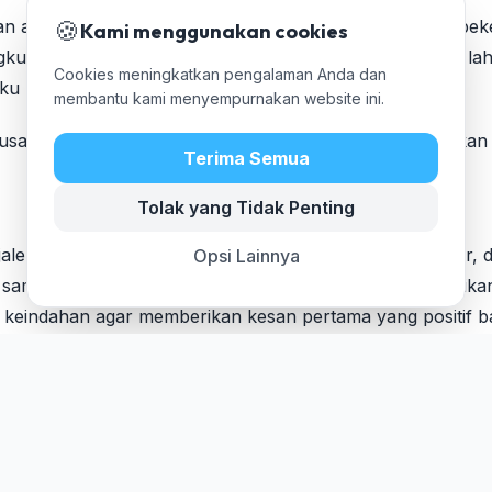
n agar seluruh pihak tidak berpuas diri. Masih banyak pek
🍪
Kami menggunakan cookies
kut pengelolaan sampah, peningkatan kualitas tutupan la
Cookies meningkatkan pengalaman Anda dan
ku ramah lingkungan di tengah masyarakat.
membantu kami menyempurnakan website ini.
 pusat kegiatan bukan tanpa alasan. Kawasan ini merupakan
Terima Semua
Tolak yang Tidak Penting
lengka yang dilihat oleh para tamu, wisatawan, investor, 
Opsi Lainnya
m sambutannya. Ia mengajak seluruh pihak untuk menjadika
n keindahan agar memberikan kesan pertama yang positif b
mkab Majalengka menetapkan arah baru melalui paradigma:
ntah mendorong penyelesaian sampah langsung dari sumbe