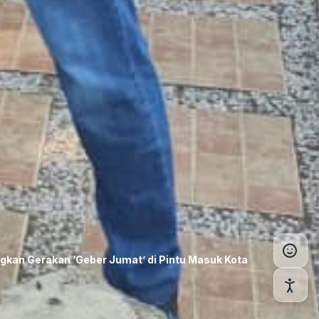
Atur Ukuran Teks
-
+
100%
Atur Tinggi Baris
-
+
Standar
|A|
Spasi Teks
Normal
Sedang
Besar
kan Gerakan ‘Geber Jumat’ di Pintu Masuk Kota
Rata Tulisan