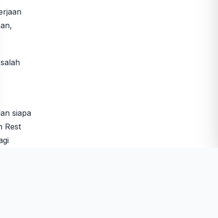
erjaan
han,
 salah
dan siapa
n Rest
agi
rnya, di