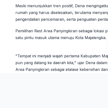
​Meski menunjukkan tren positif, Dena mengingatka
rumah yang harus diselesaikan, terutama menyang
pengendalian pencemaran, serta penguatan perila
​Pemilihan Rest Area Panyingkiran sebagai lokasi
satu pintu masuk utama menuju Kota Majalengka.
​"Tempat ini menjadi wajah pertama Kabupaten Maja
pun yang datang ke daerah kita," ujar Dena dala
Area Panyingkiran sebagai etalase kebersihan da
setiap pengunjung.
​Menghadapi tantangan besar terkait sampah, Pe
"Sampah Beres di Rumah, Beres di Desa." Pemeri