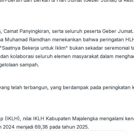
ih-Bersih dan Berkah di Hari Jumat (Geber Jumat) di Rest
rah, Camat Panyingkiran, serta seluruh peserta Geber Jumat.
 Dena Muhamad Ramdhan menekankan bahwa peringatan HL
"Saatnya Bekerja untuk Iklim" bukan sekadar seremonial 
a dan kolaborasi seluruh elemen masyarakat dalam mengha
gelolaan sampah.
i yang telah terbangun, yang berdampak pada peningkatan k
up (IKLH), nilai IKLH Kabupaten Majalengka mengalami ken
un 2024 menjadi 69,38 pada tahun 2025.