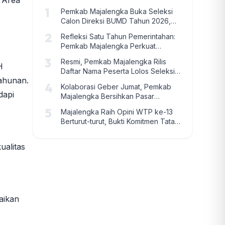
 Area
1
Pemkab Majalengka Buka Seleksi
Calon Direksi BUMD Tahun 2026,
Cari Pemimpin Profesional dan
2
Refleksi Satu Tahun Pemerintahan:
Berintegritas
Pemkab Majalengka Perkuat
Sinergi Strategis Menuju Target
3
Resmi, Pemkab Majalengka Rilis
Pembangunan 2026
H
Daftar Nama Peserta Lolos Seleksi
tahunan.
Administrasi Calon Direksi BPR
4
Kolaborasi Geber Jumat, Pemkab
Majalengka dan Perumdam Tirta
dapi
Majalengka Bersihkan Pasar
Bhakti Raharja
Cigasong
5
Majalengka Raih Opini WTP ke-13
Berturut-turut, Bukti Komitmen Tata
Kelola Keuangan yang Akuntabel
ualitas
aikan