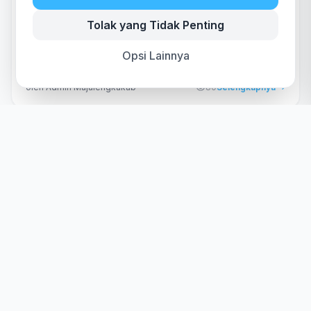
Kabar Majalengka
03 Juni 2026
Tolak yang Tidak Penting
Diskominfo Jabar Dorong Komunitas Informasi
Masyarakat (KIM) Adaptif di Era Digital
Opsi Lainnya
oleh Admin Majalengkakab
80
Selengkapnya
Kabar Majalengka
02 Juni 2026