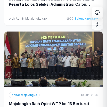
Peserta Lolos Seleksi Administrasi Calon
Normal
Sedang
Besar
Direksi BPR Majalengka dan Perumdam Tirta
Bhakti Raharja
Rata Tulisan
oleh Admin Majalengkakab
201
Selengkapnya
B
Pertebal Huruf
Sorot Tautan
Mode Monokrom
Mode Kontras Terang
Perbesar Kursor
Kabar Majalengka
10 Juni 2026
Majalengka Raih Opini WTP ke-13 Berturut-