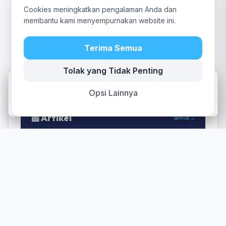
Cookies meningkatkan pengalaman Anda dan
membantu kami menyempurnakan website ini.
Terima Semua
Tolak yang Tidak Penting
setda.majalengkakab.go.id
ingin memutar suara
Opsi Lainnya
DENY
ALLOW
📰 Artikel
Semua →
ARTIKEL
22 Juni 2026
Wujud Nyata Kepedulian terhadap
Lingkungan: Sekretariat Daerah Mantab
Z-Wa (Majalengka Tertata Bersih Zero
Waste)