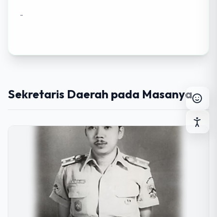
-
Atur Tinggi Baris
-
+
Standar
|A|
Spasi Teks
Normal
Sedang
Besar
Sekretaris Daerah pada Masanya
Rata Tulisan
B
Pertebal Huruf
Sorot Tautan
Mode Monokrom