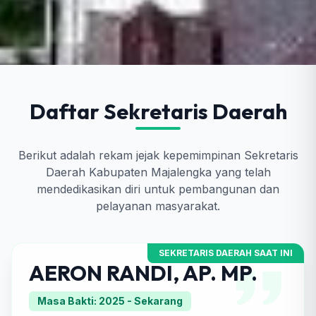
Daftar Sekretaris Daerah
Berikut adalah rekam jejak kepemimpinan Sekretaris
Daerah Kabupaten Majalengka yang telah
mendedikasikan diri untuk pembangunan dan
pelayanan masyarakat.
SEKRETARIS DAERAH SAAT INI
AERON RANDI, AP. MP.
Atur Ukuran Teks
Masa Bakti: 2025 - Sekarang
-
+
100%