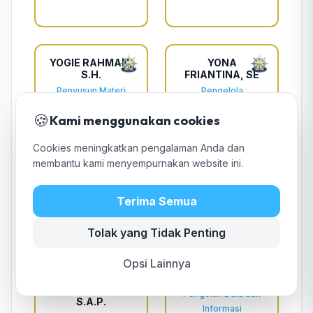
YOGIE RAHMAN,
YONA
S.H.
FRIANTINA, SE
Penyusun Materi
Pengelola
Hukum dan
Pengadaan
🍪
Kami menggunakan cookies
Perundang-
Barang/Jasa Ahli
undangan
Pertama
Cookies meningkatkan pengalaman Anda dan
membantu kami menyempurnakan website ini.
Terima Semua
Tolak yang Tidak Penting
STAF / PELAKSANA
Opsi Lainnya
A. SUKRISMAN
AAN KARTIKA
ADIYANSYAH,
Pengolah Data dan
S.A.P.
Informasi