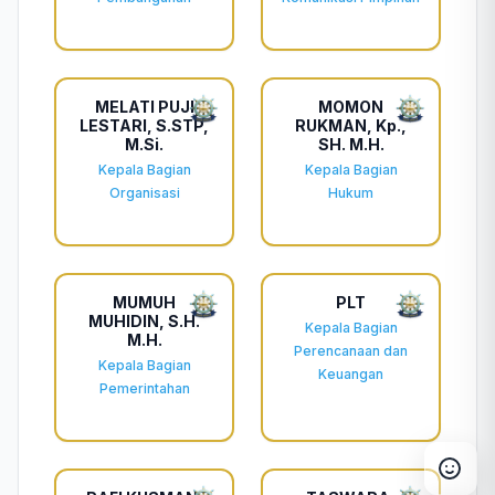
MELATI PUJI
MOMON
LESTARI, S.STP,
RUKMAN, Kp.,
M.Si.
SH. M.H.
Kepala Bagian
Kepala Bagian
Atur Ukuran Teks
Organisasi
Hukum
-
+
100%
Atur Tinggi Baris
MUMUH
PLT
MUHIDIN, S.H.
-
+
Standar
Kepala Bagian
M.H.
Perencanaan dan
Kepala Bagian
Keuangan
Pemerintahan
|A|
Spasi Teks
Normal
Sedang
Besar
Rata Tulisan