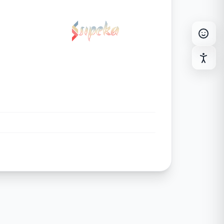
|A|
Spasi Teks
Normal
Sedang
Besar
Rata Tulisan
B
Pertebal Huruf
Sorot Tautan
Mode Monokrom
Mode Kontras Terang
Perbesar Kursor