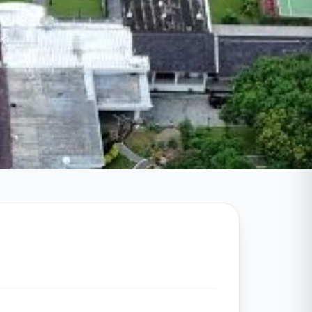
Atur Ukuran Teks
-
+
100%
Atur Tinggi Baris
-
+
Standar