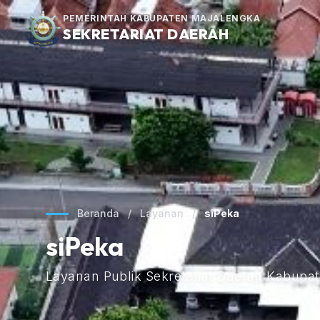
PEMERINTAH KABUPATEN MAJALENGKA
SEKRETARIAT DAERAH
Beranda
/
Layanan
/
siPeka
siPeka
Layanan Publik Sekretariat Daerah Kabupa