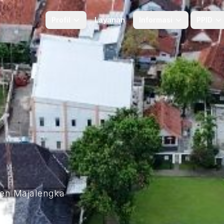
Profil
Layanan
Informasi
PPID
ten Majalengka